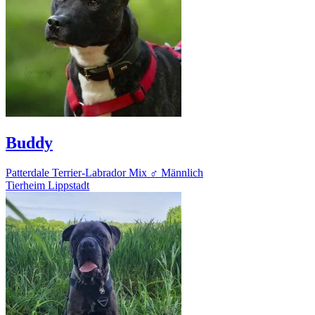
Buddy
Patterdale Terrier-Labrador Mix
♂ Männlich
Tierheim Lippstadt