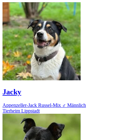
Jacky
Appenzeller-Jack Russel-Mix
♂ Männlich
Tierheim Lippstadt