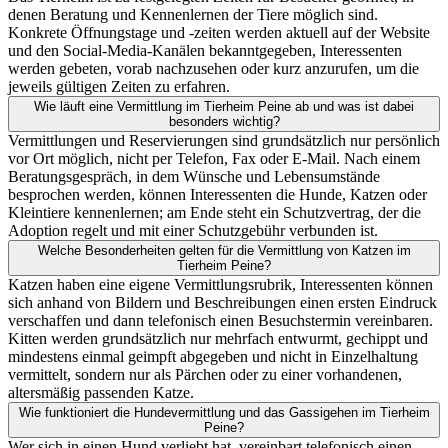
denen Beratung und Kennenlernen der Tiere möglich sind.
Konkrete Öffnungstage und -zeiten werden aktuell auf der Website
und den Social-Media-Kanälen bekanntgegeben, Interessenten
werden gebeten, vorab nachzusehen oder kurz anzurufen, um die
jeweils gültigen Zeiten zu erfahren.
Wie läuft eine Vermittlung im Tierheim Peine ab und was ist dabei
besonders wichtig?
Vermittlungen und Reservierungen sind grundsätzlich nur persönlich
vor Ort möglich, nicht per Telefon, Fax oder E-Mail. Nach einem
Beratungsgespräch, in dem Wünsche und Lebensumstände
besprochen werden, können Interessenten die Hunde, Katzen oder
Kleintiere kennenlernen; am Ende steht ein Schutzvertrag, der die
Adoption regelt und mit einer Schutzgebühr verbunden ist.
Welche Besonderheiten gelten für die Vermittlung von Katzen im
Tierheim Peine?
Katzen haben eine eigene Vermittlungsrubrik, Interessenten können
sich anhand von Bildern und Beschreibungen einen ersten Eindruck
verschaffen und dann telefonisch einen Besuchstermin vereinbaren.
Kitten werden grundsätzlich nur mehrfach entwurmt, gechippt und
mindestens einmal geimpft abgegeben und nicht in Einzelhaltung
vermittelt, sondern nur als Pärchen oder zu einer vorhandenen,
altersmäßig passenden Katze.
Wie funktioniert die Hundevermittlung und das Gassigehen im Tierheim
Peine?
Wer sich in einen Hund verliebt hat, vereinbart telefonisch einen